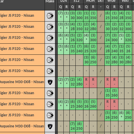
D24
S12
MOH
DET
WG6
WAT
Car
Make
Q
R
Q
R
Q
R
-
Q
R
Q
R
(7)
(1)
(3)
(3)
(1)
(1)
(6)
(1)
(4)
(1)
Ligier JS P320 - Nissan
/
*
*
30
300
35
350
25
350
28
350
(3)
(5)
(4)
(1)
(2)
(4)
(3)
(2)
(2)
(3)
Ligier JS P320 - Nissan
/
*
*
28
350
32
280
30
320
32
300
(6)
(4)
(5)
(2)
(4)
(3)
(7)
(3)
(5)
(2)
Ligier JS P320 - Nissan
/
*
*
26
320
*
300
24
300
*
320
(5)
(6)
(1)
(7)
(6)
(2)
(4)
(7)
(1)
(5)
Ligier JS P320 - Nissan
/
*
*
35
240
25
320
28
240
35
26
(3)
(6)
(2)
(4)
(3)
(4)
Ligier JS P320 - Nissan
-
-
-
-
/
30
250
32
280
30
280
Ligier JS P320 - Nissan
-
-
-
-
-
-
/
-
-
-
-
(2)
(7)
(2)
(4)
R
R
R
R
Duqueine M30-D08 - Nissan
/
-
-
*
*
32
280
-
-
-
-
(1)
(5)
Ligier JS P320 - Nissan
-
-
-
-
-
-
/
-
-
35
260
(4)
(2)
(6)
(5)
(5)
(5)
R
R
Ligier JS P320 - Nissan
/
-
-
*
*
25
260
26
260
-
-
(5)
(6)
(6)
(6)
Ligier JS P320 - Nissan
-
-
-
-
-
-
/
26
250
*
250
(7)
(6)
Duqueine M30-D08 - Nissan
-
-
-
-
/
-
-
-
-
24
250