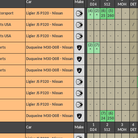
Car
Make
D24
S12
MOH
DET
(4)
(2)
(6)
(5)
torsport
Ligier JS P320 - Nissan
-
-
/
*
*
25
260
ts USA
Ligier JS P320 - Nissan
-
-
-
-
-
-
/
ts USA
Ligier JS P320 - Nissan
-
-
-
-
-
-
/
(2)
(7)
rts
Duqueine M30-D08 - Nissan
-
-
-
-
/
*
*
rts
Duqueine M30-D08 - Nissan
-
-
-
-
-
-
/
rts
Duqueine M30-D08 - Nissan
-
-
-
-
-
-
/
Ligier JS P320 - Nissan
-
-
-
-
-
-
/
Ligier JS P320 - Nissan
-
-
-
-
-
-
/
Ligier JS P320 - Nissan
-
-
-
-
-
-
/
(7)
(6)
Duqueine M30-D08 - Nissan
-
-
-
-
/
24
250
1
2
3
4
Car
Make
D24
S12
MOH
DET