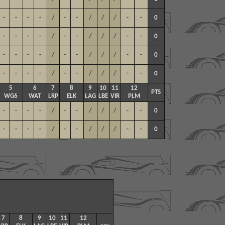
-
-
-
-
/
-
-
/
/
/
-
-
0
-
-
-
-
/
-
-
/
/
/
-
-
0
-
-
-
-
/
-
-
/
/
/
-
-
0
-
-
-
-
/
-
-
/
/
/
-
-
0
5
6
7
8
9
10
11
12
PTS
WG6
WAT
LRP
ELK
LAG
LBE
VIR
PLM
-
-
-
-
/
-
-
/
/
/
-
-
0
-
-
-
-
/
-
-
/
/
/
-
-
0
7
8
9
10
11
12