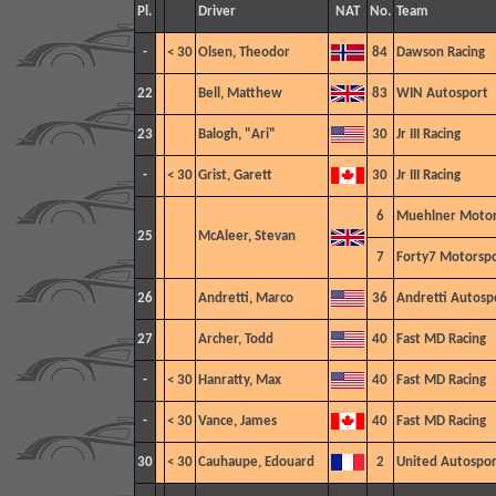
Pl.
Driver
NAT
No.
Team
-
< 30
Olsen, Theodor
84
Dawson Racing
22
Bell, Matthew
83
WIN Autosport
23
Balogh, "Ari"
30
Jr III Racing
-
< 30
Grist, Garett
30
Jr III Racing
6
Muehlner Motor
25
McAleer, Stevan
7
Forty7 Motorspo
26
Andretti, Marco
36
Andretti Autosp
27
Archer, Todd
40
Fast MD Racing
-
< 30
Hanratty, Max
40
Fast MD Racing
-
< 30
Vance, James
40
Fast MD Racing
30
< 30
Cauhaupe, Edouard
2
United Autospor