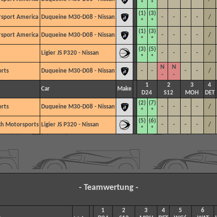
*
*
(1)
(3)
sport America
Duqueine M30-D08 - Nissan
-
-
-
-
/
*
*
(1)
(3)
sport America
Duqueine M30-D08 - Nissan
-
-
-
-
/
*
*
(3)
(5)
Ligier JS P320 - Nissan
-
-
-
-
/
*
*
N
N
rts
Duqueine M30-D08 - Nissan
-
-
-
-
/
-
-
1
2
3
4
Car
Make
D24
S12
MOH
DET
(2)
(7)
rts
Duqueine M30-D08 - Nissan
-
-
-
-
/
*
*
(5)
(6)
ch Motorsports
Ligier JS P320 - Nissan
-
-
-
-
/
*
*
- Teamwertung -
1
2
3
4
5
6