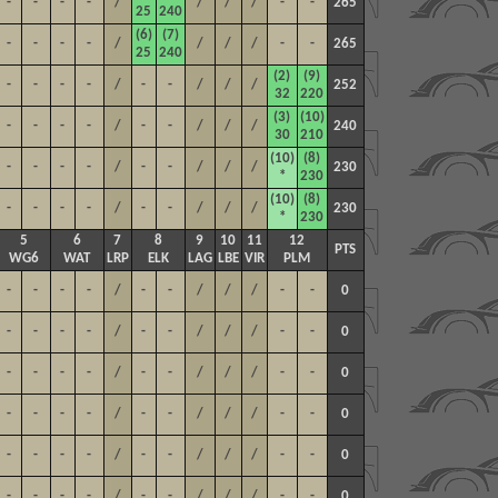
-
-
-
-
/
/
/
/
-
-
265
25
240
(6)
(7)
-
-
-
-
/
/
/
/
-
-
265
25
240
(2)
(9)
-
-
-
-
/
-
-
/
/
/
252
32
220
(3)
(10)
-
-
-
-
/
-
-
/
/
/
240
30
210
(10)
(8)
-
-
-
-
/
-
-
/
/
/
230
*
230
(10)
(8)
-
-
-
-
/
-
-
/
/
/
230
*
230
5
6
7
8
9
10
11
12
PTS
WG6
WAT
LRP
ELK
LAG
LBE
VIR
PLM
-
-
-
-
/
-
-
/
/
/
-
-
0
-
-
-
-
/
-
-
/
/
/
-
-
0
-
-
-
-
/
-
-
/
/
/
-
-
0
-
-
-
-
/
-
-
/
/
/
-
-
0
-
-
-
-
/
-
-
/
/
/
-
-
0
-
-
-
-
/
-
-
/
/
/
-
-
0