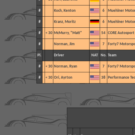
#
Koch, Kenton
6
Muehlner Motor
#
Kranz, Moritz
6
Muehlner Motor
#
< 30
McMurry, "Matt"
54
CORE Autosport
#
Norman, Jim
7
Forty7 Motorspo
Pl.
Driver
NAT
No.
Team
#
< 30
Norman, Ryan
7
Forty7 Motorspo
#
< 30
Ori, Ayrton
38
Performance Te