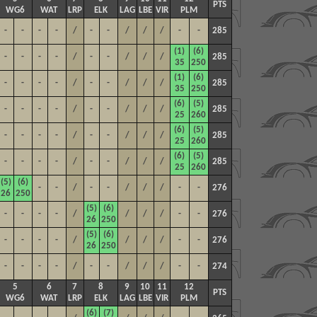
PTS
WG6
WAT
LRP
ELK
LAG
LBE
VIR
PLM
-
-
-
-
/
-
-
/
/
/
-
-
285
(1)
(6)
-
-
-
-
/
-
-
/
/
/
285
35
250
(1)
(6)
-
-
-
-
/
-
-
/
/
/
285
35
250
(6)
(5)
-
-
-
-
/
-
-
/
/
/
285
25
260
(6)
(5)
-
-
-
-
/
-
-
/
/
/
285
25
260
(6)
(5)
-
-
-
-
/
-
-
/
/
/
285
25
260
(5)
(6)
-
-
/
-
-
/
/
/
-
-
276
26
250
(5)
(6)
-
-
-
-
/
/
/
/
-
-
276
26
250
(5)
(6)
-
-
-
-
/
/
/
/
-
-
276
26
250
-
-
-
-
/
-
-
/
/
/
-
-
274
5
6
7
8
9
10
11
12
PTS
WG6
WAT
LRP
ELK
LAG
LBE
VIR
PLM
(6)
(7)