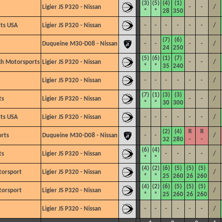
(3)
(5)
(4)
(1)
Ligier JS P320 - Nissan
-
-
/
*
*
28
350
ts USA
Ligier JS P320 - Nissan
-
-
-
-
-
-
/
(7)
(6)
Duqueine M30-D08 - Nissan
-
-
-
-
/
24
250
(5)
(6)
(1)
(7)
ch Motorsports
Ligier JS P320 - Nissan
-
-
/
*
*
35
240
Ligier JS P320 - Nissan
-
-
-
-
-
-
/
(7)
(1)
(3)
(3)
ts
Ligier JS P320 - Nissan
-
-
/
*
*
30
300
ts USA
Ligier JS P320 - Nissan
-
-
-
-
-
-
/
(2)
(4)
R
R
rts
Duqueine M30-D08 - Nissan
-
-
/
32
280
-
-
(6)
(4)
ts
Ligier JS P320 - Nissan
-
-
-
-
/
*
*
(4)
(2)
(6)
(5)
(5)
(5)
torsport
Ligier JS P320 - Nissan
/
*
*
25
260
26
260
(4)
(2)
(6)
(5)
(5)
(5)
torsport
Ligier JS P320 - Nissan
/
*
*
25
260
26
260
Ligier JS P320 - Nissan
-
-
-
-
-
-
/