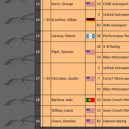
13
Kurtz, George
54
CORE Autosport
2
United Autospor
14
< 30
Kruetten, Niklas
83
WIN Autosport
15
Llarena, Mateo
38
Performance Te
30
Jr III Racing
16
Pigot, Spencer
74
Riley Motorspor
2
United Autospor
17
< 30
McCusker, Austin
7
Forty7 Motorspo
91
Riley Motorspor
18
Barbosa, João
33
Sean Creech Mo
-
Willsey, Lance
33
Sean Creech Mo
20
Cicero, Dominic
84
Dawson Racing