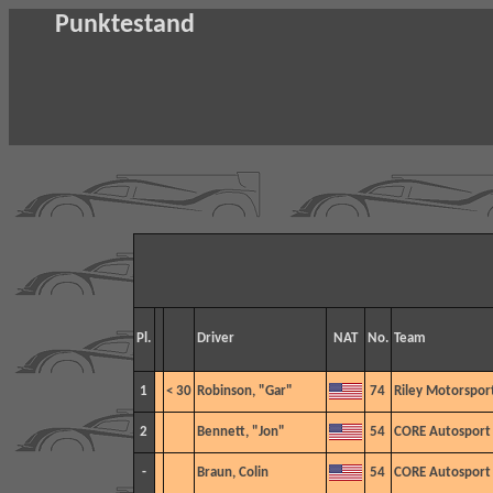
Punktestand
Pl.
Driver
NAT
No.
Team
1
< 30
Robinson, "Gar"
74
Riley Motorspor
2
Bennett, "Jon"
54
CORE Autosport
-
Braun, Colin
54
CORE Autosport