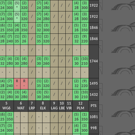
(7)
(3)
(5)
(2)
(7)
(4)
(4)
(3)
/
/
/
/
1922
24
300
*
320
24
280
28
300
(7)
(3)
(5)
(2)
(7)
(4)
(4)
(3)
/
/
/
/
1922
24
300
*
320
24
280
28
300
(6)
(1)
(4)
(1)
(2)
(3)
(5)
(1)
/
/
/
/
1846
25
350
28
350
32
300
26
350
(4)
(7)
(1)
(5)
(1)
(2)
(2)
(9)
/
/
/
/
1846
28
240
35
26
35
320
32
220
-
-
-
-
/
-
-
/
/
/
-
-
(2)
(4)
(3)
(4)
(3)
(5)
(3)
(10)
/
/
/
/
1744
32
280
30
280
30
260
30
210
-
-
-
-
/
-
-
/
/
/
-
-
(4)
(7)
R
R
(1)
(2)
(2)
(9)
/
/
/
/
1495
28
240
-
-
35
320
32
220
(2)
(4)
(3)
(4)
(3)
(5)
(3)
(10)
/
/
/
/
1432
32
280
30
280
30
260
30
210
5
6
7
8
9
10
11
12
PTS
WG6
WAT
LRP
ELK
LAG
LBE
VIR
PLM
(6)
(1)
(5)
(1)
-
-
/
-
-
/
/
/
1081
25
350
26
350
(7)
(3)
(4)
(3)
-
-
/
-
-
/
/
/
998
24
300
28
300