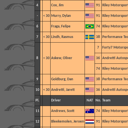
4
Cox, Jim
91
Riley Motorspor
-
< 30
Murry, Dylan
91
Riley Motorspor
6
Fraga, Felipe
74
Riley Motorspor
7
< 30
Lindh, Rasmus
38
Performance Te
7
Forty7 Motorspo
8
< 30
Askew, Oliver
36
Andretti Autosp
74
Riley Motorspor
9
Goldburg, Dan
38
Performance Te
10
< 30
Andretti, Jarett
36
Andretti Autosp
Pl.
Driver
NAT
No.
Team
11
Andrews, Scott
74
Riley Motorspor
12
Bleekemolen, Jeroen
91
Riley Motorspor