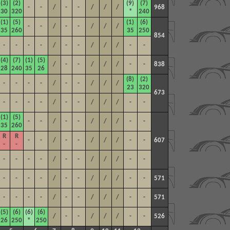
(3)
(2)
(9)
(7)
-
-
/
-
-
/
/
/
968
30
320
*
240
(1)
(5)
(1)
(6)
-
-
/
-
-
/
/
/
35
260
35
250
854
-
-
-
-
/
-
-
/
/
/
-
-
(4)
(7)
(1)
(5)
/
-
-
/
/
/
-
-
838
28
240
35
26
(8)
(2)
-
-
-
-
/
-
-
/
/
/
23
320
673
-
-
-
-
/
-
-
/
/
/
-
-
(1)
(5)
-
-
/
-
-
/
/
/
-
-
35
260
R
R
-
-
/
-
-
/
/
/
-
-
607
-
-
-
-
-
-
/
-
-
/
/
/
-
-
-
-
-
-
/
-
-
/
/
/
-
-
571
-
-
-
-
/
-
-
/
/
/
-
-
571
(5)
(6)
(6)
(6)
/
-
-
/
/
/
-
-
526
26
250
*
250