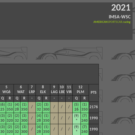
2021
IMSA-WSC
AMERICAN
SPORTSCAR
.racing
5
6
7
8
9
10
11
12
WG6
WAT
LRP
ELK
LAG
LBE
VIR
PLM
PTS
-
Q
-
-
R
-
-
Q
-
-
R
-
-
-
Q
-
-
R
-
-
-
-
-
Q
-
-
R
-
(6)
(1)
(4)
(1)
(2)
(3)
(5)
(1)
/
/
/
/
2176
25
350
28
350
32
300
26
350
(3)
(2)
(2)
(3)
(4)
(1)
(9)
(7)
/
/
/
/
1990
30
320
32
300
28
350
*
240
(3)
(2)
(2)
(3)
(4)
(1)
(9)
(7)
/
/
/
/
1990
30
320
32
300
28
350
*
240