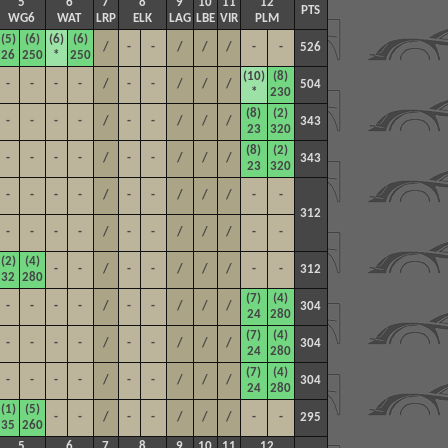
5
6
7
8
9
10
11
12
PTS
WG6
WAT
LRP
ELK
LAG
LBE
VIR
PLM
(5)
(6)
(6)
(6)
/
-
-
/
/
/
-
-
526
26
250
*
250
(10)
(8)
-
-
-
-
/
-
-
/
/
/
504
*
230
(8)
(2)
-
-
-
-
/
-
-
/
/
/
343
23
320
(8)
(2)
-
-
-
-
/
-
-
/
/
/
343
23
320
-
-
-
-
/
-
-
/
/
/
-
-
312
-
-
-
-
/
-
-
/
/
/
-
-
(2)
(4)
-
-
/
-
-
/
/
/
-
-
312
32
280
(7)
(4)
-
-
-
-
/
-
-
/
/
/
304
24
280
(7)
(4)
-
-
-
-
/
-
-
/
/
/
304
24
280
(7)
(4)
-
-
-
-
/
-
-
/
/
/
304
24
280
(1)
(5)
-
-
/
-
-
/
/
/
-
-
295
35
260
5
6
7
8
9
10
11
12