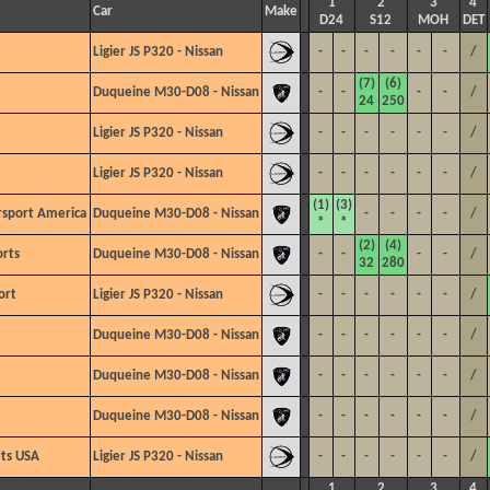
1
2
3
4
Car
Make
D24
S12
MOH
DET
Ligier JS P320 - Nissan
-
-
-
-
-
-
/
(7)
(6)
Duqueine M30-D08 - Nissan
-
-
-
-
/
24
250
Ligier JS P320 - Nissan
-
-
-
-
-
-
/
Ligier JS P320 - Nissan
-
-
-
-
-
-
/
(1)
(3)
sport America
Duqueine M30-D08 - Nissan
-
-
-
-
/
*
*
(2)
(4)
rts
Duqueine M30-D08 - Nissan
-
-
-
-
/
32
280
ort
Ligier JS P320 - Nissan
-
-
-
-
-
-
/
Duqueine M30-D08 - Nissan
-
-
-
-
-
-
/
Duqueine M30-D08 - Nissan
-
-
-
-
-
-
/
Duqueine M30-D08 - Nissan
-
-
-
-
-
-
/
ts USA
Ligier JS P320 - Nissan
-
-
-
-
-
-
/
1
2
3
4