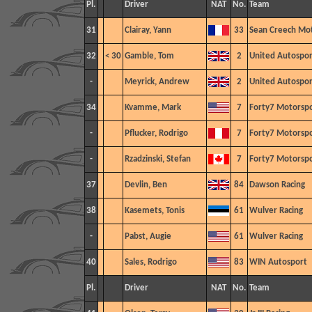
Pl.
Driver
NAT
No.
Team
31
Clairay, Yann
33
Sean Creech Mo
32
< 30
Gamble, Tom
2
United Autospor
-
Meyrick, Andrew
2
United Autospor
34
Kvamme, Mark
7
Forty7 Motorspo
-
Pflucker, Rodrigo
7
Forty7 Motorspo
-
Rzadzinski, Stefan
7
Forty7 Motorspo
37
Devlin, Ben
84
Dawson Racing
38
Kasemets, Tonis
61
Wulver
Racing
-
Pabst, Augie
61
Wulver
Racing
40
Sales, Rodrigo
83
WIN Autosport
Pl.
Driver
NAT
No.
Team