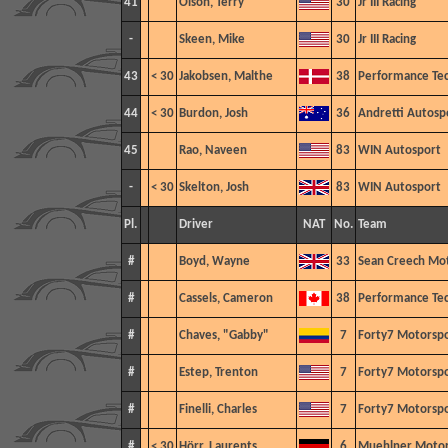
41
Olson, Terry
30
Jr III Racing
-
Skeen, Mike
30
Jr III Racing
43
< 30
Jakobsen, Malthe
38
Performance Te
44
< 30
Burdon, Josh
36
Andretti Autosp
45
Rao, Naveen
83
WIN Autosport
-
< 30
Skelton, Josh
83
WIN Autosport
Pl.
Driver
NAT
No.
Team
#
Boyd, Wayne
33
Sean Creech Mo
#
Cassels, Cameron
38
Performance Te
#
Chaves, "Gabby"
7
Forty7 Motorspo
#
Estep, Trenton
7
Forty7 Motorspo
#
Finelli, Charles
7
Forty7 Motorspo
#
< 30
Hörr, Laurents
6
Muehlner Motor