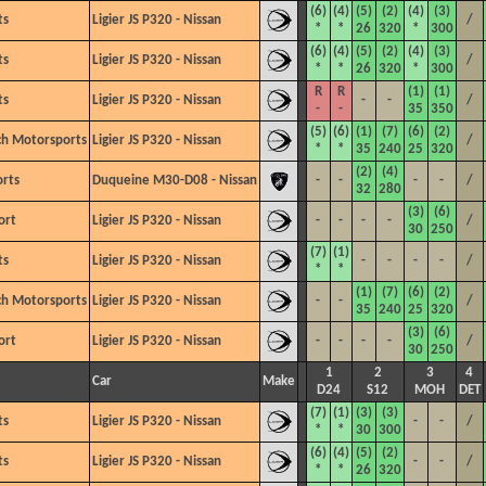
(6)
(4)
(5)
(2)
(4)
(3)
ts
Ligier JS P320 - Nissan
/
*
*
26
320
*
300
(6)
(4)
(5)
(2)
(4)
(3)
ts
Ligier JS P320 - Nissan
/
*
*
26
320
*
300
R
R
(1)
(1)
ts
Ligier JS P320 - Nissan
-
-
/
-
-
35
350
(5)
(6)
(1)
(7)
(6)
(2)
ch Motorsports
Ligier JS P320 - Nissan
/
*
*
35
240
25
320
(2)
(4)
rts
Duqueine M30-D08 - Nissan
-
-
-
-
/
32
280
(3)
(6)
ort
Ligier JS P320 - Nissan
-
-
-
-
/
30
250
(7)
(1)
ts
Ligier JS P320 - Nissan
-
-
-
-
/
*
*
(1)
(7)
(6)
(2)
ch Motorsports
Ligier JS P320 - Nissan
-
-
/
35
240
25
320
(3)
(6)
ort
Ligier JS P320 - Nissan
-
-
-
-
/
30
250
1
2
3
4
Car
Make
D24
S12
MOH
DET
(7)
(1)
(3)
(3)
ts
Ligier JS P320 - Nissan
-
-
/
*
*
30
300
(6)
(4)
(5)
(2)
ts
Ligier JS P320 - Nissan
-
-
/
*
*
26
320