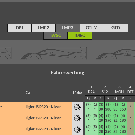
DPi
LMP2
LMP3
GTLM
GTD
IWSC
IMEC
- Fahrerwertung -
1
2
3
4
D24
S12
MOH
DET
Car
Make
-
Q
-
-
R
-
-
Q
-
-
R
-
-
Q
-
-
R
-
-
(7)
(1)
(3)
(3)
(1)
(1)
ts
Ligier JS P320 - Nissan
/
*
*
30
300
35
350
(3)
(5)
(4)
(1)
(2)
(4)
Ligier JS P320 - Nissan
/
*
*
28
350
32
280
(3)
(5)
(4)
(1)
(2)
(4)
Ligier JS P320 - Nissan
/
*
*
28
350
32
280