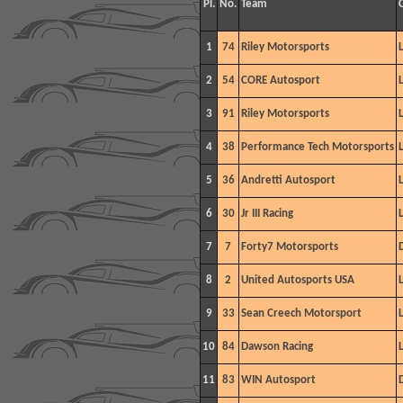
Pl.
No.
Team
1
74
Riley Motorsports
2
54
CORE Autosport
3
91
Riley Motorsports
4
38
Performance Tech Motorsports
5
36
Andretti Autosport
6
30
Jr III Racing
7
7
Forty7 Motorsports
8
2
United Autosports USA
9
33
Sean Creech Motorsport
10
84
Dawson Racing
11
83
WIN Autosport