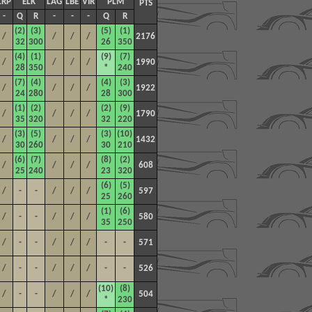
LRP
ELK
LAG
LBE
VIR
PLM
PTS
-
Q
R
-
-
-
Q
R
(2)
(3)
(5)
(1)
/
/
/
/
2176
32
300
26
350
(4)
(1)
(9)
(7)
/
/
/
/
1990
28
350
*
240
(7)
(4)
(4)
(3)
/
/
/
/
1922
24
280
28
300
(1)
(2)
(2)
(9)
/
/
/
/
1790
35
320
32
220
(3)
(5)
(3)
(10)
/
/
/
/
1432
30
260
30
210
(6)
(7)
(8)
(2)
/
/
/
/
608
25
240
23
320
(6)
(5)
/
-
-
/
/
/
597
25
260
(1)
(6)
/
-
-
/
/
/
580
35
250
/
-
-
/
/
/
-
-
571
/
-
-
/
/
/
-
-
526
(10)
(8)
/
-
-
/
/
/
504
*
230