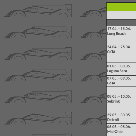
17.04. - 18.04.
Long Beach
24.04. - 26.04.
CoTA
01.05. - 03.05.
Laguna Seca
07
.05. - 09.05.
CoTA
08
.05. - 10.05.
Sebring
29.05. - 30.05.
Detroit
06.06. - 0
8.06.
Mid-Ohio